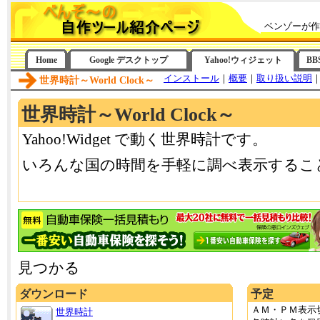
ベンゾーが作
Home
Google デスクトップ
Yahoo!ウィジェット
BB
インストール
｜
概要
｜
取り扱い説明
世界時計～World Clock～
世界時計～World Clock～
Yahoo!Widget で動く世界時計です。
いろんな国の時間を手軽に調べ表示するこ
見つかる
ダウンロード
予定
ＡＭ・ＰＭ表示
世界時計