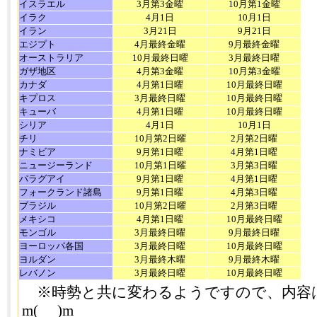
イスラエル
3月第3金曜
10月第1金曜
イラク
4月1日
10月1日
イラン
3月21日
9月21日
エジプト
4月最終金曜
9月最終金曜
オーストラリア
10月最終日曜
3月最終日曜
ガザ地区
4月第3金曜
10月第3金曜
カナダ
4月第1日曜
10月最終日曜
キプロス
3月最終日曜
10月最終日曜
キューバ
4月第1日曜
10月最終日曜
シリア
4月1日
10月1日
チリ
10月第2日曜
2月第2日曜
ナミビア
9月第1日曜
4月第1日曜
ニュージーランド
10月第1日曜
3月第3日曜
パラグアイ
9月第1日曜
4月第1日曜
フォークランド諸島
9月第1日曜
4月第3日曜
ブラジル
10月第2日曜
2月第3日曜
メキシコ
4月第1日曜
10月最終日曜
モンゴル
3月最終日曜
9月最終日曜
ヨーロッパ各国
3月最終日曜
10月最終日曜
ヨルダン
3月最終木曜
9月最終木曜
レバノン
3月最終日曜
10月最終日曜
※時勢と共に変わるようですので、内容
m(_ _)m