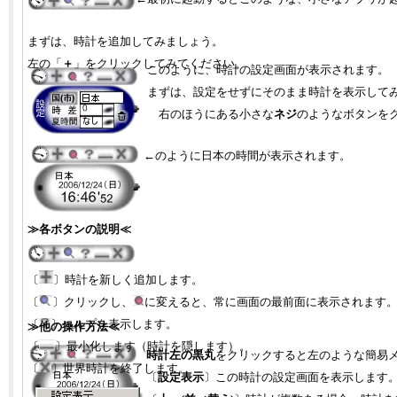
まずは、時計を追加してみましょう。
左の「
＋
」をクリックしてみてください。
このように、時計の設定画面が表示されます。
まずは、設定をせずにそのまま時計を表示して
右のほうにある小さな
ネジ
のようなボタンを
←のように日本の時間が表示されます。
≫各ボタンの説明≪
〔
〕時計を新しく追加します。
〔
〕クリックし、
に変えると、常に画面の最前面に表示されます
〔
〕ヘルプを表示します。
≫他の操作方法≪
〔
〕最小化します（時計を隠します）。
時計左の黒丸
をクリックすると左のような簡易
〔
〕世界時計を終了します。
〔
設定表示
〕この時計の設定画面を表示します