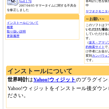
各時計に色を個
Ver0.1.7β
中
2007/04/05 サマータイムに関する不具合
を修正しました
ヤフオクモニター
～お願い～
インストールについて
このソフトはフ
概要
いただけた場合
取り扱い説明
していただける
更新履歴
す。
（
楽天・アマゾ
約検索サイト
で
け作者にお金が
変則
カンパウェ
です。
インストールについて
世界時計
は
Yahoo!ウィジット
のプラグイン
Yahoo!ウィジットをインストール後ダウ
ださい。