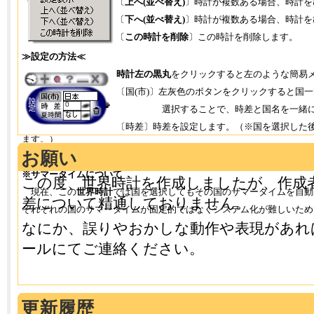
〔
上へ(並べ替え)
〕時計が複数ある場合、時計を
〔
下へ(並べ替え)
〕時計が複数ある場合、時計を
〔
この時計を削除
〕この時計を削除します。
≫設定の方法≪
時計左の黒丸
をクリックすると左のような簡易
〔国(市)〕左灰色のボタンをクリックすると国
選択することで、時差と国名を一緒に
〔時差〕時差を設定します。（※国を選択した
ます。）
お願い
〔夏時間〕サマータイムを設定します。
※サマータイムについて
この度、世界時計を作成しましたが、作成
現在、この
世界時計
では国を選択してもその国のサマータイムを自動
差について精通しておりません。
それぞれの国のサマータイムが固定的ではなくシステム化が難しいため
なにか、誤りやおかしな動作や表現があれ
ールにてご連絡ください。
更新履歴